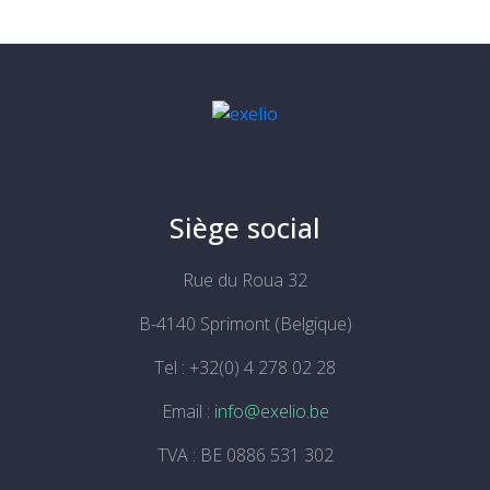
Siège social
Rue du Roua 32
B-4140 Sprimont (Belgique)
Tel : +32(0) 4 278 02 28
Email :
info@exelio.be
TVA : BE 0886 531 302