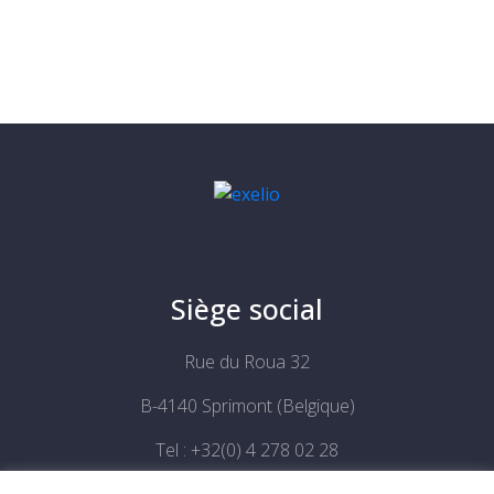
Siège social
Rue du Roua 32
B-4140 Sprimont (Belgique)
Tel : +32(0) 4 278 02 28
Email :
info@exelio.be