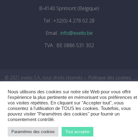
B-4140 Sprimont (Belgique)
Tel : +32(0) 4 278 02 28
Email :
info@exelio.be
TVA : BE 0886 531 302
© 2021 exelio S.A., tous droits réservés
–
Politique des cookies
Nous utilisons des cookies sur notre site Web pour vous offrir
l'expérience la plus pertinente en mémorisant vos préférences et
vos visites répétées. En cliquant sur "Accepter tout", vous
consentez à l'utilisation de TOUS les cookies. Toutefois, vous
pouvez visiter "Paramètres des cookies" pour fournir un
consentement contrôlé.
Paramètres des cookies
Tout accepter