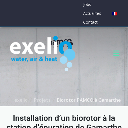
Jobs
Actualités
Contact
exelio
Projets
Biorotor PAMCO à Gamarthe
Installation d’un biorotor à la
station d’épuration de Gamarthe