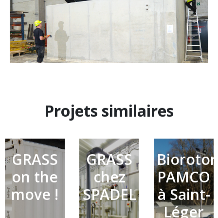
Projets similaires
GRASS
GRASS
Biorotor
on the
chez
PAMCO
move !
SPADEL
à Saint-
Léger