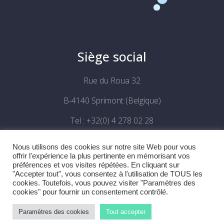
Siège social
Rue du Roua 32
B-4140 Sprimont (Belgique)
Tel : +32(0) 4 278 02 28
Email :
info@exelio.be
Nous utilisons des cookies sur notre site Web pour vous
offrir l'expérience la plus pertinente en mémorisant vos
TVA : BE 0886 531 302
préférences et vos visites répétées. En cliquant sur
"Accepter tout", vous consentez à l'utilisation de TOUS les
cookies. Toutefois, vous pouvez visiter "Paramètres des
cookies" pour fournir un consentement contrôlé.
Paramètres des cookies
Tout accepter
© 2021 exelio S.A., tous droits réservés
–
Politique des cookies