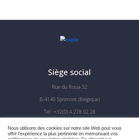
Siège social
Rue du Roua 32
B-4140 Sprimont (Belgique)
Tel : +32(0) 4 278 02 28
Email :
info@exelio.be
Nous utilisons des cookies sur notre site Web pour vous
offrir l'expérience la plus pertinente en mémorisant vos
TVA : BE 0886 531 302