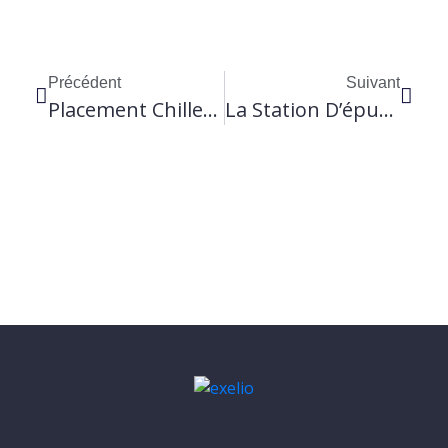
Précédent
Suivant
Placement Chillers À L’usine D’IBV, Vielsalm
La Station D’épuration De Pinchart, 1ère Station En Filtre Planté De Roseaux Dans Le Brabant Wallon, Qui Traite Les Eaux Usées De 230 EH 👏