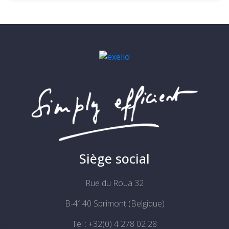
Siège social
Rue du Roua 32
B-4140 Sprimont (Belgique)
Tel : +32(0) 4 278 02 28